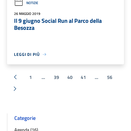
NOTIZIE
26 MAGGIO 2019
Il 9 giugno Social Run al Parco della
Besozza
LEGGI DI PIÙ
1
...
39
40
41
...
56
« Precedente
Successiva »
Categorie
Agenda (16)