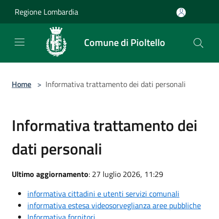
Salta al contenuto principale
Regione Lombardia
Comune di Pioltello
Home
>
Informativa trattamento dei dati personali
Informativa trattamento dei
dati personali
Ultimo aggiornamento
: 27 luglio 2026, 11:29
informativa cittadini e utenti servizi comunali
informativa estesa videosorveglianza aree pubbliche
Informativa fornitori