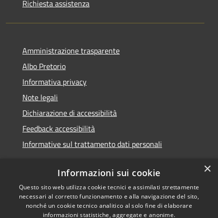
Richiesta assistenza
Amministrazione trasparente
Albo Pretorio
Informativa privacy
Note legali
Dichiarazione di accessibilità
Feedback accessibilità
Informative sul trattamento dati personali
×
Informazioni sui cookie
Questo sito web utilizza cookie tecnici e assimilati strettamente
RSS
Copyright © 2026 • Comune di
necessari al corretto funzionamento e alla navigazione del sito,
Accessibilità
Pioltello • Powered by
nonché un cookie tecnico analitico al solo fine di elaborare
Privacy
Municipium
Accesso
informazioni statistiche, aggregate e anonime.
•