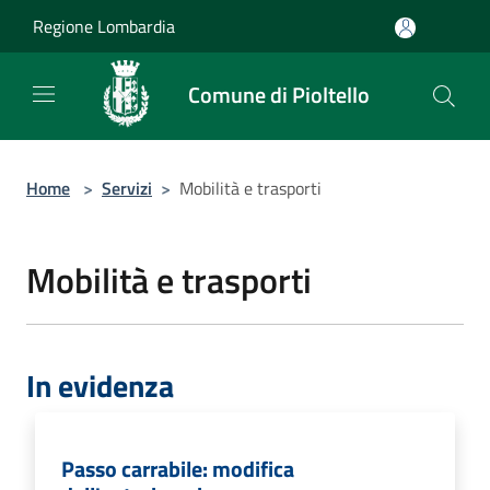
Salta al contenuto principale
Regione Lombardia
Comune di Pioltello
Home
>
Servizi
>
Mobilità e trasporti
Mobilità e trasporti
In evidenza
Passo carrabile: modifica