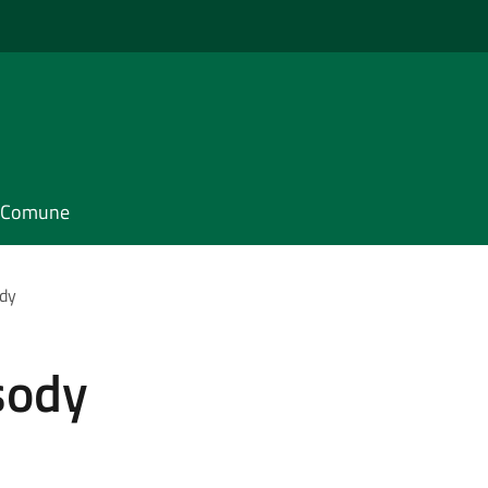
il Comune
dy
sody