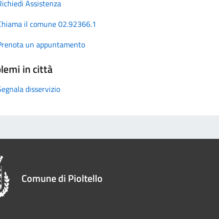
Richiedi Assistenza
Chiama il comune 02.92366.1
Prenota un appuntamento
lemi in città
Segnala disservizio
Comune di Pioltello