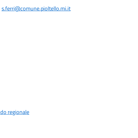
:
s.ferri
@comune.pioltello.mi.it
ando regionale