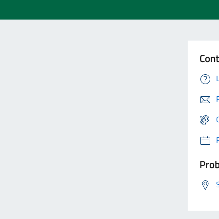
Cont
Prob