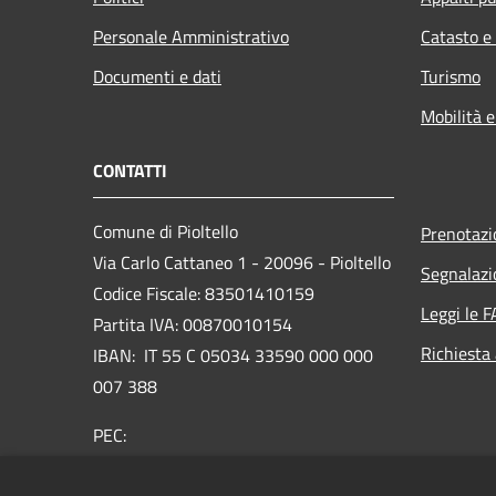
Personale Amministrativo
Catasto e
Documenti e dati
Turismo
Mobilità e
CONTATTI
Comune di Pioltello
Prenotaz
Via Carlo Cattaneo 1 - 20096 - Pioltello
Segnalazi
Codice Fiscale: 83501410159
Leggi le 
Partita IVA: 00870010154
Richiesta
IBAN:
IT 55 C 05034 33590 000 000
007 388
PEC:
protocollo@cert.comune.pioltello.mi.it