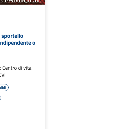
 sportello
 Indipendente o
 Centro di vita
CVI
lidi