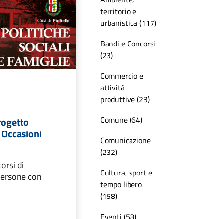
territorio e
urbanistica (117)
Bandi e Concorsi
(23)
Commercio e
attività
produttive (23)
Comune (64)
rogetto
d Occasioni
Comunicazione
(232)
orsi di
Cultura, sport e
persone con
tempo libero
(158)
Eventi (58)