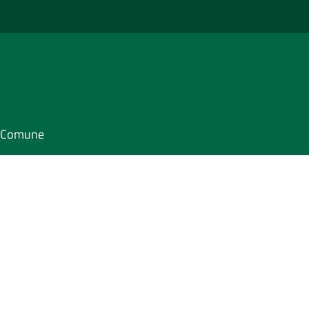
il Comune
s