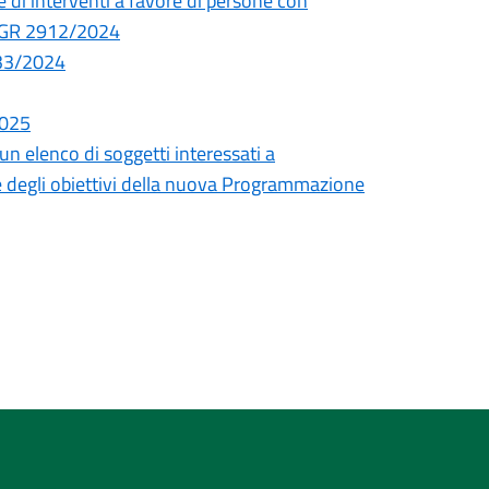
e di interventi a favore di persone con
i DGR 2912/2024
033/2024
2025
un elenco di soggetti interessati a
ne degli obiettivi della nuova Programmazione