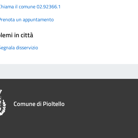
Chiama il comune 02.92366.1
Prenota un appuntamento
lemi in città
Segnala disservizio
Comune di Pioltello