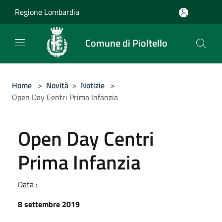
Salta al contenuto principale
Regione Lombardia
Comune di Pioltello
Home
>
Novità
>
Notizie
>
Open Day Centri Prima Infanzia
Open Day Centri
Prima Infanzia
Data :
8 settembre 2019