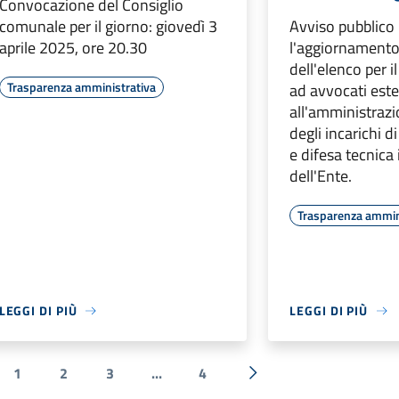
Convocazione del Consiglio
comunale per il giorno: giovedì 3
Avviso pubblico
aprile 2025, ore 20.30
l'aggiornament
dell'elenco per 
Trasparenza amministrativa
ad avvocati este
all'amministraz
degli incarichi 
e difesa tecnica 
dell'Ente.
Trasparenza ammin
LEGGI DI PIÙ
LEGGI DI PIÙ
1
2
3
...
4
a precedente
Successiva »