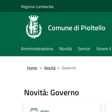
Salta al contenuto principale
Regione Lombardia
Comune di Pioltello
Amministrazione
Novità
Servizi
Vivere 
Home
>
Novità
>
Governo
Novità: Governo
AVVISI