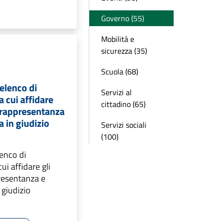
Governo (55)
Mobilità e
sicurezza (35)
Scuola (68)
elenco di
Servizi al
a cui affidare
cittadino (65)
di rappresentanza
a in giudizio
Servizi sociali
(100)
enco di
cui affidare gli
presentanza e
 giudizio