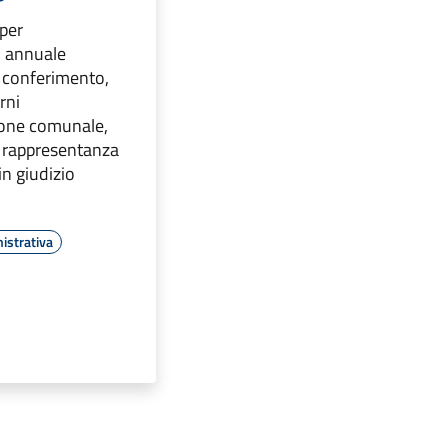
 per
o annuale
il conferimento,
rni
ione comunale,
di rappresentanza
in giudizio
istrativa