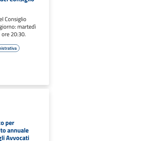
l Consiglio
giorno: martedì
 ore 20:30.
istrativa
co per
to annuale
gli Avvocati