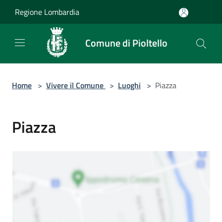
Salta al contenuto principale
Regione Lombardia
Comune di Pioltello
Home
>
Vivere il Comune
>
Luoghi
>
Piazza
Piazza