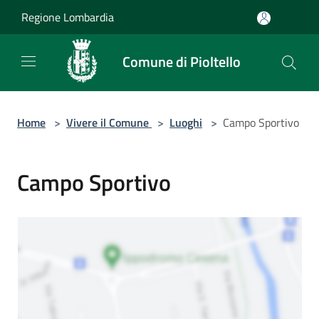
Salta al contenuto principale
Regione Lombardia
Comune di Pioltello
Home
>
Vivere il Comune
>
Luoghi
>
Campo Sportivo
Campo Sportivo