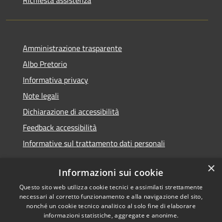
Amministrazione trasparente
Albo Pretorio
Informativa privacy
Note legali
Dichiarazione di accessibilità
Feedback accessibilità
Informative sul trattamento dati personali
×
Informazioni sui cookie
Questo sito web utilizza cookie tecnici e assimilati strettamente
RSS
Copyright © 2026 • Comune di
necessari al corretto funzionamento e alla navigazione del sito,
Accessibilità
Pioltello • Powered by
nonché un cookie tecnico analitico al solo fine di elaborare
Privacy
Municipium
Accesso
informazioni statistiche, aggregate e anonime.
•