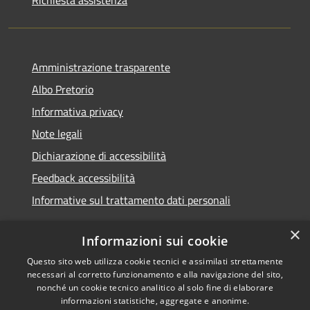
Amministrazione trasparente
Albo Pretorio
Informativa privacy
Note legali
Dichiarazione di accessibilità
Feedback accessibilità
Informative sul trattamento dati personali
×
Informazioni sui cookie
Questo sito web utilizza cookie tecnici e assimilati strettamente
RSS
Copyright © 2026 • Comune di
necessari al corretto funzionamento e alla navigazione del sito,
Accessibilità
Pioltello • Powered by
nonché un cookie tecnico analitico al solo fine di elaborare
Privacy
Municipium
Accesso
informazioni statistiche, aggregate e anonime.
•