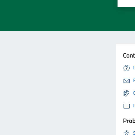
Cont
Prob