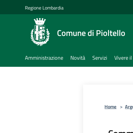
Salta al contenuto principale
Regione Lombardia
Comune di Pioltello
Amministrazione
Novità
Servizi
Vivere 
Home
>
Arg