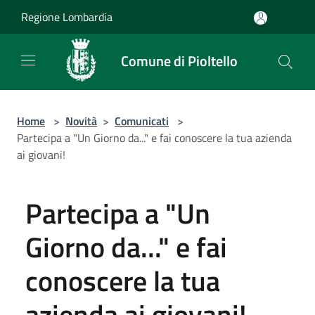
Salta al contenuto principale
Regione Lombardia
Comune di Pioltello
Home
>
Novità
>
Comunicati
>
Partecipa a "Un Giorno da..." e fai conoscere la tua azienda
ai giovani!
Partecipa a "Un
Giorno da..." e fai
conoscere la tua
azienda ai giovani!