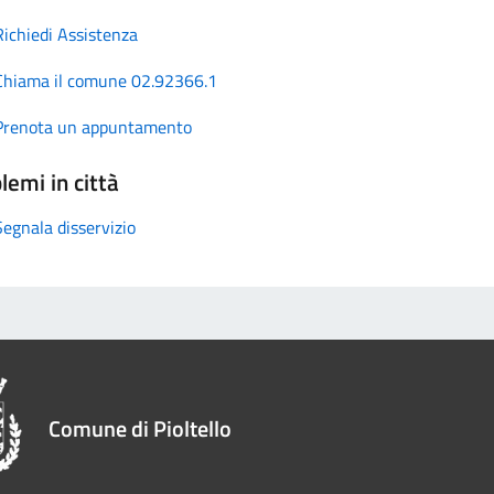
Richiedi Assistenza
Chiama il comune 02.92366.1
Prenota un appuntamento
lemi in città
Segnala disservizio
Comune di Pioltello