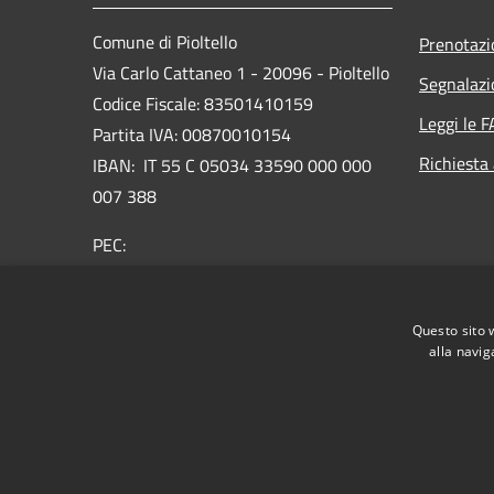
Comune di Pioltello
Prenotaz
Via Carlo Cattaneo 1 - 20096 - Pioltello
Segnalazi
Codice Fiscale: 83501410159
Leggi le 
Partita IVA: 00870010154
Richiesta
IBAN:
IT 55 C 05034 33590 000 000
007 388
PEC:
protocollo@cert.comune.pioltello.mi.it
Centralino Unico: 02.92366.1
Questo sito 
alla navig
RSS
Accessibilità
Privacy
Cookie
Mappa de
Informativa trattamento dei dati personali