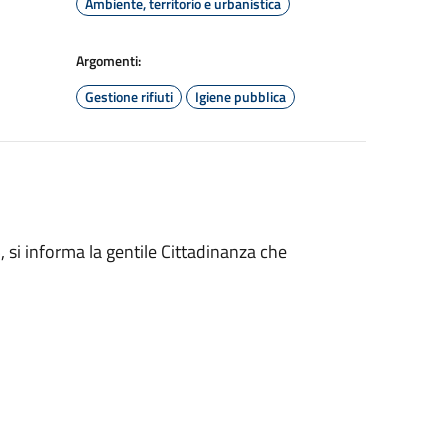
Ambiente, territorio e urbanistica
Argomenti:
Gestione rifiuti
Igiene pubblica
 si informa la gentile Cittadinanza che