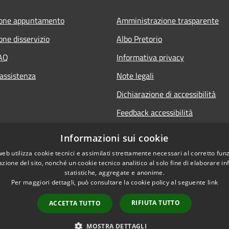
ione appuntamento
Amministrazione trasparente
one disservizio
Albo Pretorio
FAQ
Informativa privacy
 assistenza
Note legali
Dichiarazione di accessibilità
Feedback accessibilità
Informative sul trattamento dat
Informazioni sui cookie
personali
web utilizza cookie tecnici e assimilati strettamente necessari al corretto fu
azione del sito, nonché un cookie tecnico analitico al solo fine di elaborare i
statistiche, aggregate e anonime.
Per maggiori dettagli, può consultare la cookie policy al seguente
link
RIFIUTA TUTTO
ACCETTA TUTTO
l sito
Copyright © 2026 • Comune di
MOSTRA DETTAGLI