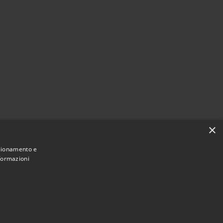
i
×
nzionamento e
nformazioni
Municipium
Accesso redazione
 Pioltello • Powered by
•