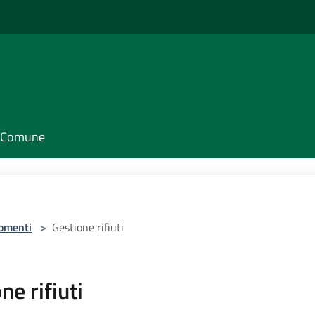
il Comune
omenti
>
Gestione rifiuti
ne rifiuti