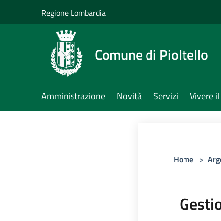
Salta al contenuto principale
Regione Lombardia
Comune di Pioltello
Amministrazione
Novità
Servizi
Vivere 
Home
>
Arg
Gestio