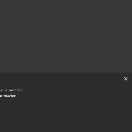
i
×
nzionamento e
nformazioni
Municipium
Accesso redazione
 Pioltello • Powered by
•