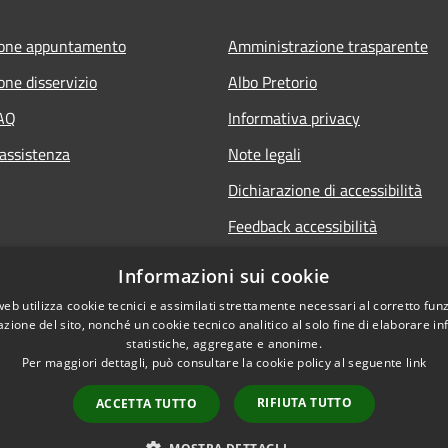
ione appuntamento
Amministrazione trasparente
one disservizio
Albo Pretorio
FAQ
Informativa privacy
 assistenza
Note legali
Dichiarazione di accessibilità
Feedback accessibilità
Informative sul trattamento dat
Informazioni sui cookie
personali
web utilizza cookie tecnici e assimilati strettamente necessari al corretto fu
azione del sito, nonché un cookie tecnico analitico al solo fine di elaborare i
statistiche, aggregate e anonime.
Per maggiori dettagli, può consultare la cookie policy al seguente
link
RIFIUTA TUTTO
ACCETTA TUTTO
l sito
Copyright © 2026 • Comune di