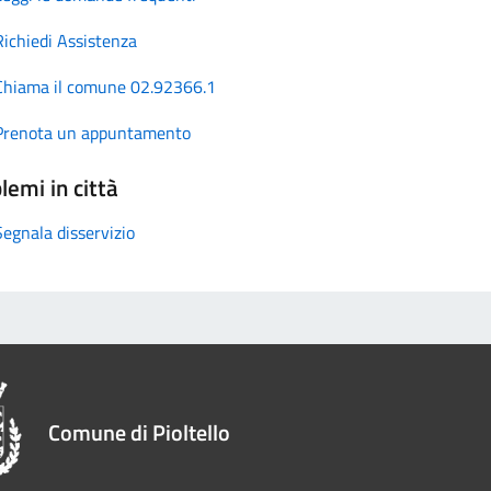
Richiedi Assistenza
Chiama il comune 02.92366.1
Prenota un appuntamento
lemi in città
Segnala disservizio
Comune di Pioltello