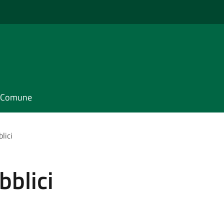
il Comune
lici
bblici