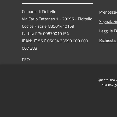
Comune di Pioltello
Prenotaz
Via Carlo Cattaneo 1 - 20096 - Pioltello
Segnalazi
Codice Fiscale: 83501410159
Leggi le 
Partita IVA: 00870010154
Richiesta
IBAN:
IT 55 C 05034 33590 000 000
007 388
PEC:
protocollo@cert.comune.pioltello.mi.it
Centralino Unico: 02.92366.1
Questo sito 
alla navig
RSS
Accessibilità
Privacy
Cookie
Mappa de
Informativa trattamento dei dati personali