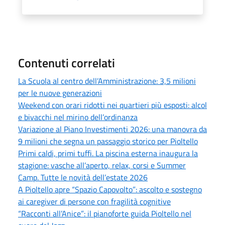
Contenuti correlati
La Scuola al centro dell’Amministrazione: 3,5 milioni
per le nuove generazioni
Weekend con orari ridotti nei quartieri più esposti: alcol
e bivacchi nel mirino dell’ordinanza
Variazione al Piano Investimenti 2026: una manovra da
9 milioni che segna un passaggio storico per Pioltello
Primi caldi, primi tuffi. La piscina esterna inaugura la
stagione: vasche all’aperto, relax, corsi e Summer
Camp. Tutte le novità dell’estate 2026
A Pioltello apre “Spazio Capovolto”: ascolto e sostegno
ai caregiver di persone con fragilità cognitive
“Racconti all’Anice”: il pianoforte guida Pioltello nel