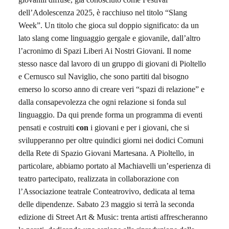
dell’Adolescenza 2025
, è racchiuso nel titolo
“S
lang
Week”
.
Un titolo che gioca sul doppio significato: da un
lato
slang
come linguaggio gergale e giovanile, dall’altro
l’acronimo di
Spazi Liberi Ai Nostri Giovani
.
Il nome
stesso nasce dal lavoro di un gruppo di giovani di Pioltello
e Cernusco sul Naviglio, che sono partiti dal bisogno
emerso lo scorso anno di creare veri
“spazi di relazione”
e
dalla consapevolezza che ogni relazione si fonda sul
linguaggio. Da qui prende forma un programma di eventi
pensati e costruiti
con
i giovani e
per
i giovani, che si
svilupperanno per oltre quindici giorni nei dodici Comuni
della Rete di
Spazio Giovani Martesana
.
A Pioltello, in
particolare, abbiamo portato al
Machiavelli
un’esperienza di
teatro partecipato
, realizzata in collaborazione con
l’Associazione teatrale
Conteatrovivo
, dedicata al tema
delle dipendenze. Sabato
23 maggio
si terrà la seconda
edizione di
Street Art & Music:
trenta artisti affrescheranno