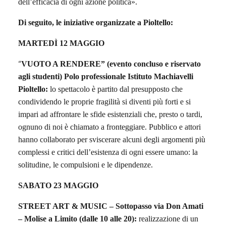
dell’efficacia di ogni azione politica».
Di seguito,
le
iniziative
organizzate
a Pioltello:
MARTEDÌ 12 MAGGIO
“
VUOTO A RENDERE” (evento concluso e riservato
agli studenti) Polo professionale Istituto Machiavelli
Pioltello:
l
o spettacolo è partito dal presupposto che
condividendo le proprie fragilità si diventi più forti e si
impari ad affrontare le sfide esistenziali che, presto o tardi,
ognuno di noi è chiamato a fronteggiare. Pubblico e attori
hanno collaborato per sviscerare alcuni degli argomenti più
complessi e critici dell’esistenza di ogni essere umano: la
solitudine, le compulsioni e le dipendenze.
SABATO 23 MAGGIO
STREET ART & MUSIC – Sottopasso via Don Amati
– Molise a Limito (dalle 10 alle 20):
r
ealizzazione di un