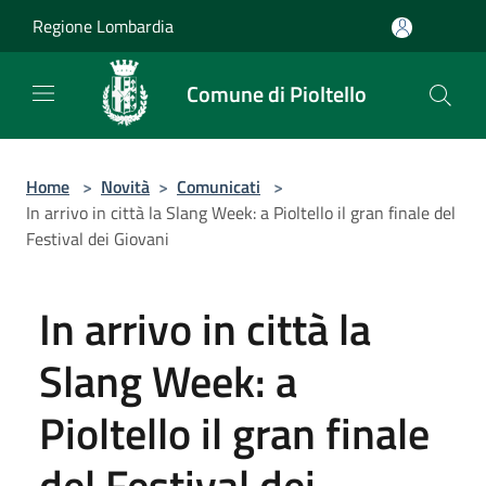
Salta al contenuto principale
Regione Lombardia
Comune di Pioltello
Home
>
Novità
>
Comunicati
>
In arrivo in città la Slang Week: a Pioltello il gran finale del
Festival dei Giovani
In arrivo in città la
Slang Week: a
Pioltello il gran finale
del Festival dei