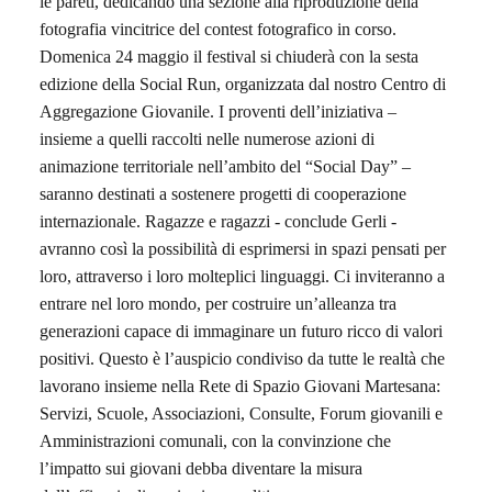
le pareti, dedicando una sezione alla riproduzione della
fotografia vincitrice del contest fotografico in corso.
Domenica
24 maggio
il festival si chiuderà con la sesta
edizione della
Social Run
, organizzata dal nostro Centro di
Aggregazione Giovanile. I proventi dell’iniziativa –
insieme a quelli raccolti nelle numerose azioni di
animazione territoriale
nell’ambito del “Social Day”
–
saranno destinati a sostenere progetti di cooperazione
internazionale. Ragazze e ragazzi -
conclude Gerli -
avranno così la possibilità di esprimersi in
spazi pensati per
loro
, attraverso i loro molteplici linguaggi. Ci inviteranno a
entrare nel loro mondo, per costruire un’alleanza tra
generazioni capace di immaginare un futuro ricco di valori
positivi. Questo è l’auspicio condiviso da tutte le realtà che
lavorano insieme nella Rete di Spazio Giovani Martesana:
Servizi, Scuole, Associazioni, Consulte, Forum giovanili e
Amministrazioni comunali
, con la convinzione che
l’impatto sui giovani debba diventare la misura