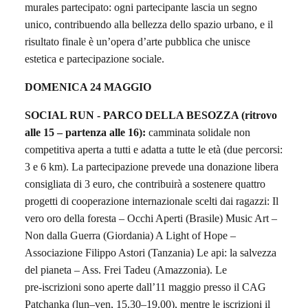
murales partecipato: ogni partecipante lascia un segno
unico, contribuendo alla bellezza dello spazio urbano, e il
risultato finale è un’opera d’arte pubblica che unisce
estetica e partecipazione sociale.
DOMENICA 24 MAGGIO
SOCIAL RUN - PARCO DELLA BESOZZA (ritrovo
alle 15 – partenza alle 16):
c
amminata solidale non
competitiva aperta a tutti e adatta a tutte le età
(due percorsi
:
3 e 6 km).
La partecipazione prevede una
donazione libera
consigliata di 3 euro
, che contribuirà a sostenere quattro
progetti di cooperazione internazionale scelti dai ragazzi:
Il
vero oro della foresta
– Occhi Aperti (Brasile)
Music Art
–
Non dalla Guerra (Giordania)
A Light of Hope
–
Associazione Filippo Astori (Tanzania)
Le api: la salvezza
del pianeta
– Ass. Frei Tadeu (Amazzonia).
Le
pre‑iscrizioni
sono aperte dall’11 maggio presso il
CAG
Patchanka
(lun–ven, 15.30–19.00), mentre le
iscrizioni il