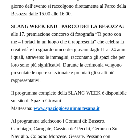
giorno dell’evento
s
i raccolgono direttamente al Parco della
Besozza dalle 15.00 alle 16.00.
SLANG WEEK-END
-
PARCO DELLA BESOZZA:
a
lle 17, premiazione concorso di fotografia “Ti porto con
me – Portaci in un luogo che ti rappresenta” che celebra la
creatività e lo sguardo unico dei giovani dagli 11 ai 24 anni
i quali, attraverso le immagini, raccontano gli spazi che per
loro sono più significativi. Durante la cerimonia vengono
presentate le opere selezionate e premiati gli scatti più
rappresentativi.
Il programma completo
della SLANG WEEK
è disponibile
sul sito di
Spazio Giovani
Martesana:
www.spaziogiovanimartesana.it
Al programma aderiscono i Comuni di: Bussero,
Cambiago, Carugate, Cassina de’ Pecchi, Cernusco Sul
Naviglio, Cologno Monzese, Gessate, Pessano con