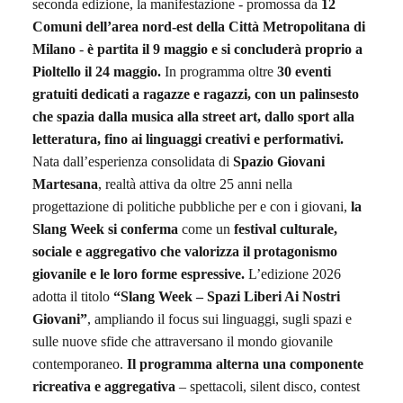
seconda edizione, la manifestazione - promossa da
12
Comuni dell’area nord‑est della Città Metropolitana di
Milano
-
è partita il 9 maggio e si concluderà proprio a
Pioltello il 24 maggio.
In programma oltre
30 eventi
gratuiti
dedicati a ragazze e ragazzi, con un palinsesto
che spazia dalla musica alla street art, dallo sport alla
letteratura, fino ai linguaggi creativi e performativi.
Nata dall’esperienza consolidata di
Spazio Giovani
Martesana
, realtà attiv
a
da oltre 25 anni nella
progettazione di politiche pubbliche per e con i giovani,
la
Slang Week si
conferma
come un
festival culturale,
sociale e aggregativo che valorizza il protagonismo
giovanile e le loro forme espressive.
L’edizione 2026
adotta il titolo
“Slang Week – Spazi Liberi Ai Nostri
Giovani”
, ampliando il focus sui linguaggi, sugli spazi e
sulle nuove sfide che attraversano il mondo giovanile
contemporaneo.
Il programma alterna una componente
ri
creativa e aggregativa
– spettacoli, silent disco, contest