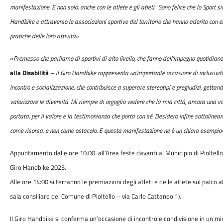
manifestazione. E non solo, anche con le atlete e gli atleti. Sono felice che lo Sport 
Handbike e attraverso le associazioni sportive del territorio che hanno aderito con 
pratiche delle loro attività
».
«
Premesso che parliamo di sportivi di alto livello, che fanno dell’impegno quotidian
alla Disabilità
–
il Giro Handbike rappresenta un’importante occasione di inclusività
incontro e socializzazione, che contribuisce a superare stereotipi e pregiudizi, gettan
valorizzare le diversità. Mi riempie di orgoglio vedere che la mia città, ancora una vo
portata, per il valore e la testimonianza che porta con sé.
Desidero infine sottolinear
come risorsa, e non come ostacolo. E questa manifestazione ne è un chiaro esempio
Appuntamento dalle ore 10.00 all’Area feste davanti al Municipio di Pioltello
Giro Handbike 2025.
Alle ore 14:00 si terranno le premiazioni degli atleti e delle atlete sul palco a
sala consiliare del Comune di Pioltello – via Carlo Cattaneo 1).
Il Giro Handbike si conferma un’occasione di incontro e condivisione in un mix