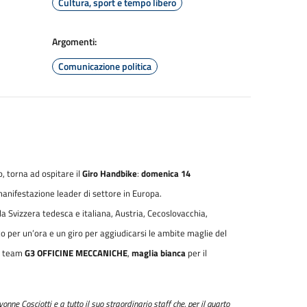
Cultura, sport e tempo libero
Argomenti:
Comunicazione politica
no, torna ad ospitare il
Giro Handbike
:
domenica 14
manifestazione leader di settore in Europa.
da Svizzera tedesca e italiana, Austria, Cecoslovacchia,
co per un’ora e un giro per aggiudicarsi le ambite maglie del
st team
G3 OFFICINE MECCANICHE
,
maglia bianca
per il
nne Cosciotti e a tutto il suo straordinario staff che, per il quarto