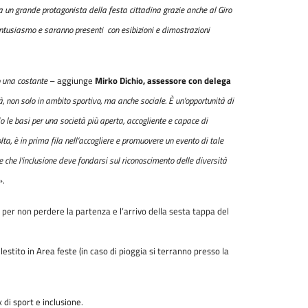
sia un grande protagonista della festa cittadina grazie anche al Giro
entusiasmo e saranno presenti con esibizioni e dimostrazioni
o una costante
– aggiunge
Mirko Dichio, assessore con delega
, non solo in ambito sportivo, ma anche sociale. È un’opportunità di
do le basi per una società più aperta, accogliente e capace di
lta, è in prima fila nell’accogliere e promuovere un evento di tale
e che l’inclusione deve fondarsi sul riconoscimento delle diversità
».
 per non perdere la partenza e l’arrivo della sesta tappa del
llestito in Area feste (in caso di pioggia si terranno presso la
 di sport e inclusione.