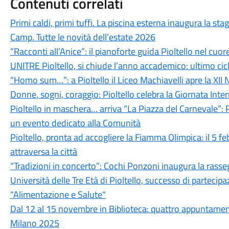
Contenuti correlati
Primi caldi, primi tuffi. La piscina esterna inaugura la st
Camp. Tutte le novità dell’estate 2026
“Racconti all’Anice”: il pianoforte guida Pioltello nel cuor
UNITRE Pioltello, si chiude l’anno accademico: ultimo cicl
“Homo sum…”: a Pioltello il Liceo Machiavelli apre la XII 
Donne, sogni, coraggio: Pioltello celebra la Giornata Inte
Pioltello in maschera… arriva “La Piazza del Carnevale”:
un evento dedicato alla Comunità
Pioltello, pronta ad accogliere la Fiamma Olimpica: il 5 fe
attraversa la città
“Tradizioni in concerto”: Cochi Ponzoni inaugura la ras
Università delle Tre Età di Pioltello, successo di partecipaz
"Alimentazione e Salute"
Dal 12 al 15 novembre in Biblioteca: quattro appuntament
Milano 2025