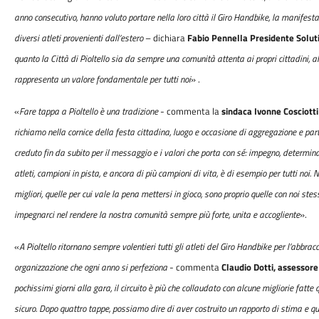
anno consecutivo, hanno voluto portare nella loro città il Giro Handbike, la manifes
diversi atleti provenienti dall’estero
– dichiara
Fabio Pennella
Presidente Solut
quanto la Città di Pioltello sia da sempre una comunità attenta ai propri cittadini, al s
rappresenta un valore fondamentale per tutti noi
» .
«
Fare tappa a Pioltello è una tradizione
- commenta la
sindaca Ivonne Cosciott
richiamo nella cornice della festa cittadina, luogo e occasione di aggregazione e pa
creduto fin da subito per il messaggio e i valori che porta con sé: impegno, determin
atleti, campioni in pista, e ancora di più campioni di vita, è di esempio per tutti noi.
migliori, quelle per cui vale la pena mettersi in gioco, sono proprio quelle con noi st
impegnarci nel rendere la nostra comunità sempre più forte, unita e accogliente
».
«
A Pioltello ritornano sempre volentieri tutti gli atleti del Giro Handbike per l’abbra
organizzazione che ogni anno si perfeziona
- commenta
Claudio Dotti, assessore
pochissimi giorni alla gara, il circuito è più che collaudato con alcune migliorie fatte
sicuro. Dopo quattro tappe, possiamo dire di aver costruito un rapporto di stima e qua