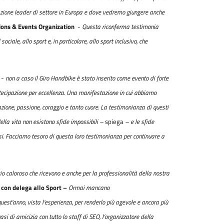
tazione leader di settore in Europa e dove vedremo giungere anche
ions & Events Organization
-
Questa riconferma testimonia
ociale, allo sport e, in particolare, allo sport inclusivo, che
i
-
non a caso il Giro Handbike è stato inserito come evento di forte
rtecipazione per eccellenza. Una manifestazione in cui abbiamo
azione, passione, coraggio e tanto cuore. La testimonianza di questi
 Nella vita non esistono sfide impossibili –
spiega
– e le sfide
essi. Facciamo tesoro di questa loro testimonianza per continuare a
ccio caloroso che ricevono e anche per la professionalità della nostra
 con delega allo Sport –
Ormai mancano
 quest’anno, vista l’esperienza, per renderlo più agevole e ancora più
si di amicizia con tutto lo staff di SEO, l’organizzatore della