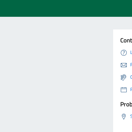
Cont
Prob