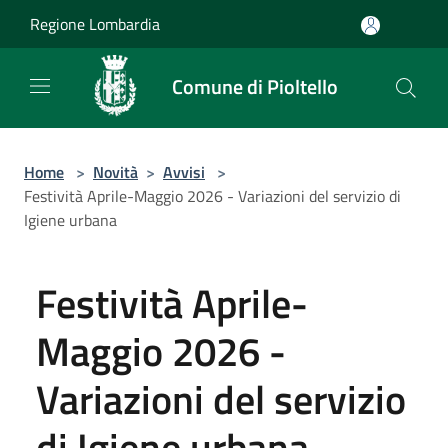
Salta al contenuto principale
Regione Lombardia
Comune di Pioltello
Home
>
Novità
>
Avvisi
>
Festività Aprile-Maggio 2026 - Variazioni del servizio di
Igiene urbana
Festività Aprile-
Maggio 2026 -
Variazioni del servizio
di Igiene urbana