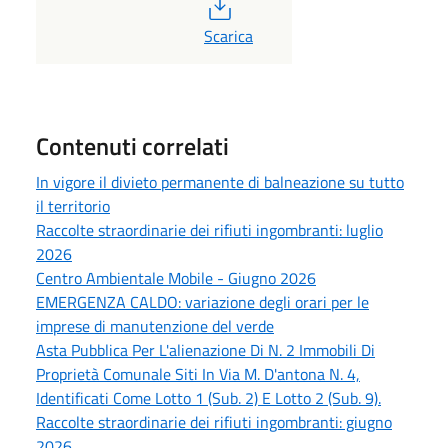
PDF
Scarica
Contenuti correlati
In vigore il divieto permanente di balneazione su tutto
il territorio
Raccolte straordinarie dei rifiuti ingombranti: luglio
2026
Centro Ambientale Mobile - Giugno 2026
EMERGENZA CALDO: variazione degli orari per le
imprese di manutenzione del verde
Asta Pubblica Per L'alienazione Di N. 2 Immobili Di
Proprietà Comunale Siti In Via M. D'antona N. 4,
Identificati Come Lotto 1 (Sub. 2) E Lotto 2 (Sub. 9).
Raccolte straordinarie dei rifiuti ingombranti: giugno
2026