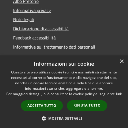
Albo Pretorio
Informativa privacy
Note legali
Dichiarazione di accessibilità
Feedback accessibilità
Informative sul trattamento dati personali
×
Informazioni sui cookie
Questo sito web utilizza cookie tecnici e assimilati strettamente
RSS
Copyright © 2026 • Comune di
necessari al corretto funzionamento e alla navigazione del sito,
Accessibilità
Pioltello • Powered by
nonché un cookie tecnico analitico al solo fine di elaborare
Privacy
Municipium
Accesso
informazioni statistiche, aggregate e anonime.
•
Per maggiori dettagli, può consultare la cookie policy al seguente
link
Cookie
redazione
Mappa del sito
RIFIUTA TUTTO
ACCETTA TUTTO
Informativa trattamento
dei dati personali
MOSTRA DETTAGLI