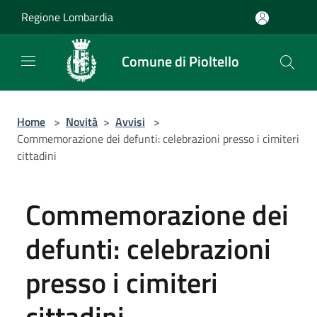
Salta al contenuto principale
Regione Lombardia
Comune di Pioltello
Home
>
Novità
>
Avvisi
>
Commemorazione dei defunti: celebrazioni presso i cimiteri
cittadini
Commemorazione dei
defunti: celebrazioni
presso i cimiteri
cittadini