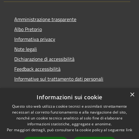
Amministrazione trasparente
Albo Pretorio
Informativa privacy
Note legali
Dichiarazione di accessibilità
Feedback accessibilità
Informative sul trattamento dati personali
×
Informazioni sui cookie
Questo sito web utilizza cookie tecnici e assimilati strettamente
RSS
Copyright © 2026 • Comune di
necessari al corretto funzionamento e alla navigazione del sito,
Accessibilità
Pioltello • Powered by
nonché un cookie tecnico analitico al solo fine di elaborare
Privacy
Municipium
Accesso
informazioni statistiche, aggregate e anonime.
•
Per maggiori dettagli, può consultare la cookie policy al seguente
link
Cookie
redazione