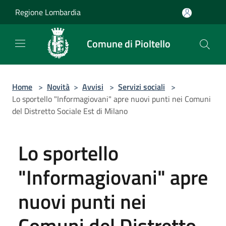
Salta al contenuto principale
Regione Lombardia
Comune di Pioltello
Home
>
Novità
>
Avvisi
>
Servizi sociali
>
Lo sportello "Informagiovani" apre nuovi punti nei Comuni
del Distretto Sociale Est di Milano
Lo sportello
"Informagiovani" apre
nuovi punti nei
Comuni del Distretto