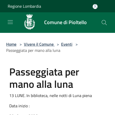
Salta al contenuto principale
Regione Lombardia
Comune di Pioltello
Home
>
Vivere il Comune
>
Eventi
>
Passeggiata per mano alla luna
Passeggiata per
mano alla luna
13 LUNE. In biblioteca, nelle notti di Luna piena
Data inizio :