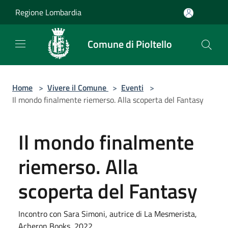
Salta al contenuto principale
Regione Lombardia
Comune di Pioltello
Home
>
Vivere il Comune
>
Eventi
>
Il mondo finalmente riemerso. Alla scoperta del Fantasy
Il mondo finalmente
riemerso. Alla
scoperta del Fantasy
Incontro con Sara Simoni, autrice di La Mesmerista,
Acheron Books, 2022