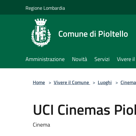
Salta al contenuto principale
Regione Lombardia
Comune di Pioltello
Amministrazione
Novità
Servizi
Vivere 
Home
>
Vivere il Comune
>
Luoghi
>
Cinema
UCI Cinemas Piol
Cinema