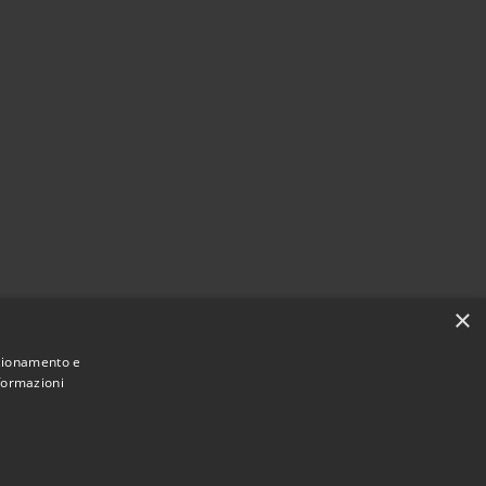
i
×
nzionamento e
nformazioni
Municipium
Accesso redazione
 Pioltello • Powered by
•