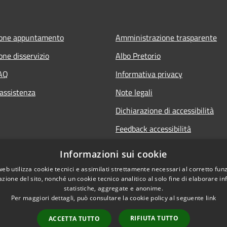
ione appuntamento
Amministrazione trasparente
one disservizio
Albo Pretorio
FAQ
Informativa privacy
 assistenza
Note legali
Dichiarazione di accessibilità
Feedback accessibilità
Informative sul trattamento dat
Informazioni sui cookie
personali
web utilizza cookie tecnici e assimilati strettamente necessari al corretto fu
azione del sito, nonché un cookie tecnico analitico al solo fine di elaborare i
statistiche, aggregate e anonime.
Per maggiori dettagli, può consultare la cookie policy al seguente
link
RIFIUTA TUTTO
ACCETTA TUTTO
l sito
Copyright © 2026 • Comune di