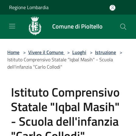
Salta al contenuto principale
Regione Lombardia
Comune di Pioltello
Home
>
Vivere il Comune
>
Luoghi
>
Istruzione
>
Istituto Comprensivo Statale "Iqbal Masih" - Scuola
dell'infanzia "Carlo Collodi"
Istituto Comprensivo
Statale "Iqbal Masih"
- Scuola dell'infanzia
"Carlo Collodi"