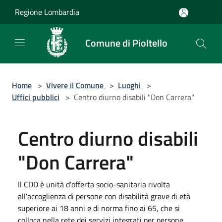
Salta al contenuto principale
Regione Lombardia
Comune di Pioltello
Home
>
Vivere il Comune
>
Luoghi
>
Uffici pubblici
>
Centro diurno disabili "Don Carrera"
Centro diurno disabili
"Don Carrera"
Il CDD è unità d'offerta socio-sanitaria rivolta
all’accoglienza di persone con disabilità grave di età
superiore ai 18 anni e di norma fino ai 65, che si
colloca nella rete dei servizi integrati per persone