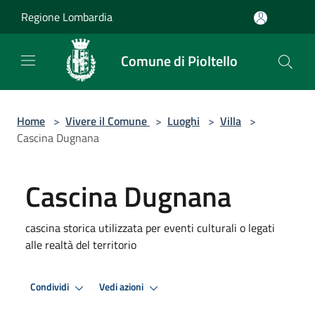
Salta al contenuto principale
Regione Lombardia
Comune di Pioltello
Home
>
Vivere il Comune
>
Luoghi
>
Villa
>
Cascina Dugnana
Cascina Dugnana
cascina storica utilizzata per eventi culturali o legati
alle realtà del territorio
Condividi
Vedi azioni