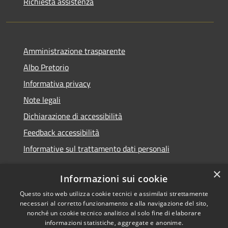
Richiesta assistenza
Amministrazione trasparente
Albo Pretorio
Informativa privacy
Note legali
Dichiarazione di accessibilità
Feedback accessibilità
Informative sul trattamento dati personali
×
Informazioni sui cookie
Questo sito web utilizza cookie tecnici e assimilati strettamente
RSS
Copyright © 2026 • Comune di
necessari al corretto funzionamento e alla navigazione del sito,
Accessibilità
Pioltello • Powered by
nonché un cookie tecnico analitico al solo fine di elaborare
Privacy
Municipium
Accesso
informazioni statistiche, aggregate e anonime.
•