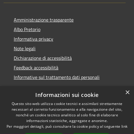
Amministrazione trasparente
Albo Pretorio
Informativa privacy
Note legali
Dichiarazione di accessibilità
Feedback accessibilità
Informative sul trattamento dati personali
×
Informazioni sui cookie
Questo sito web utilizza cookie tecnici e assimilati strettamente
RSS
Copyright © 2026 • Comune di
necessari al corretto funzionamento e alla navigazione del sito,
Accessibilità
Pioltello • Powered by
nonché un cookie tecnico analitico al solo fine di elaborare
Privacy
Municipium
Accesso
informazioni statistiche, aggregate e anonime.
•
Per maggiori dettagli, può consultare la cookie policy al seguente
link
Cookie
redazione