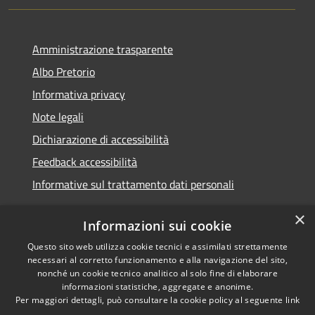
Amministrazione trasparente
Albo Pretorio
Informativa privacy
Note legali
Dichiarazione di accessibilità
Feedback accessibilità
Informative sul trattamento dati personali
×
Informazioni sui cookie
Questo sito web utilizza cookie tecnici e assimilati strettamente
RSS
Copyright © 2026 • Comune di
necessari al corretto funzionamento e alla navigazione del sito,
Accessibilità
Pioltello • Powered by
nonché un cookie tecnico analitico al solo fine di elaborare
Privacy
Municipium
Accesso
informazioni statistiche, aggregate e anonime.
•
Per maggiori dettagli, può consultare la cookie policy al seguente
link
Cookie
redazione