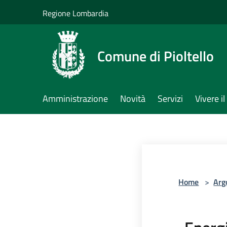
Salta al contenuto principale
Regione Lombardia
Comune di Pioltello
Amministrazione
Novità
Servizi
Vivere 
Home
>
Arg