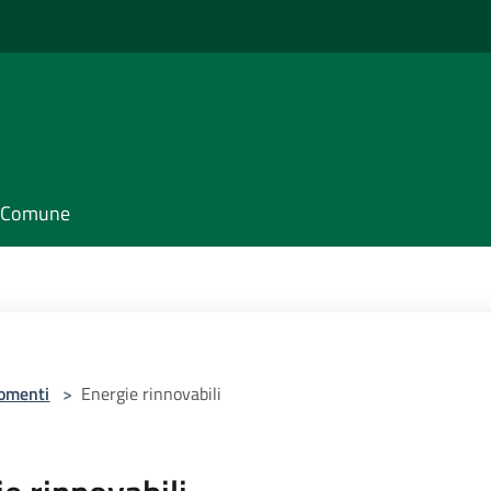
il Comune
omenti
>
Energie rinnovabili