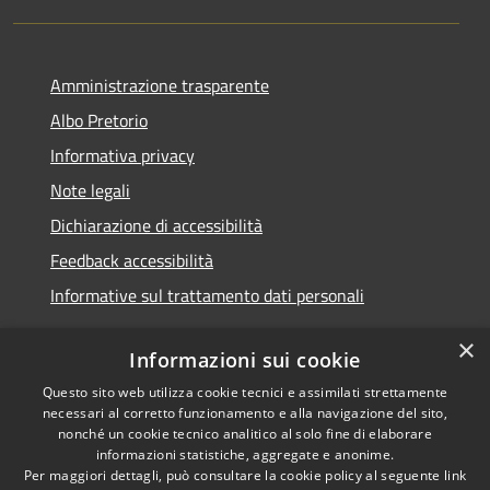
Amministrazione trasparente
Albo Pretorio
Informativa privacy
Note legali
Dichiarazione di accessibilità
Feedback accessibilità
Informative sul trattamento dati personali
×
Informazioni sui cookie
Questo sito web utilizza cookie tecnici e assimilati strettamente
RSS
Copyright © 2026 • Comune di
necessari al corretto funzionamento e alla navigazione del sito,
Accessibilità
Pioltello • Powered by
nonché un cookie tecnico analitico al solo fine di elaborare
Privacy
Municipium
Accesso
informazioni statistiche, aggregate e anonime.
•
Per maggiori dettagli, può consultare la cookie policy al seguente
link
Cookie
redazione