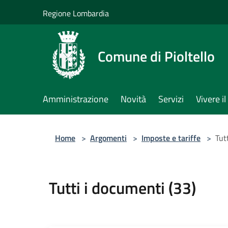
Salta al contenuto principale
Regione Lombardia
Comune di Pioltello
Amministrazione
Novità
Servizi
Vivere 
Home
>
Argomenti
>
Imposte e tariffe
>
Tut
Tutti i documenti (33)