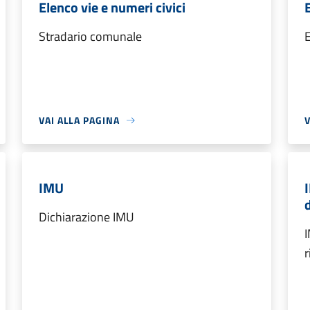
Elenco vie e numeri civici
Stradario comunale
E
VAI ALLA PAGINA
V
IMU
Dichiarazione IMU
I
r