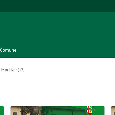
il Comune
 le notizie (13)