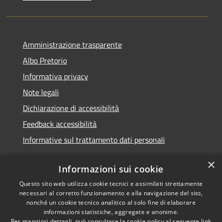
Amministrazione trasparente
Albo Pretorio
Informativa privacy
Note legali
Dichiarazione di accessibilità
Feedback accessibilità
Informative sul trattamento dati personali
×
Informazioni sui cookie
Questo sito web utilizza cookie tecnici e assimilati strettamente
RSS
Copyright © 2026 • Comune di
necessari al corretto funzionamento e alla navigazione del sito,
Accessibilità
Pioltello • Powered by
nonché un cookie tecnico analitico al solo fine di elaborare
informazioni statistiche, aggregate e anonime.
Privacy
Municipium
Accesso
•
Per maggiori dettagli, può consultare la cookie policy al seguente
link