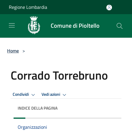
Salta al contenuto principale
Regione Lombardia
Comune di Pioltello
Home
>
Corrado Torrebruno
Condividi
Vedi azioni
INDICE DELLA PAGINA
Organizzazioni