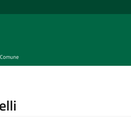
il Comune
lli