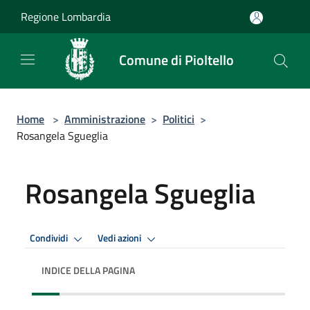
Salta al contenuto principale
Regione Lombardia
Comune di Pioltello
Home
>
Amministrazione
>
Politici
>
Rosangela Sgueglia
Rosangela Sgueglia
Condividi
Vedi azioni
INDICE DELLA PAGINA