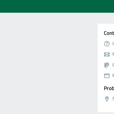
Cont
Prob