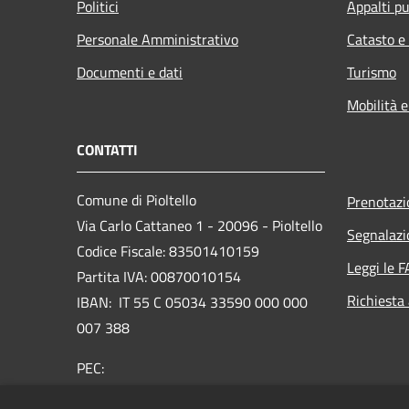
Politici
Appalti pu
Personale Amministrativo
Catasto e
Documenti e dati
Turismo
Mobilità e
CONTATTI
Comune di Pioltello
Prenotaz
Via Carlo Cattaneo 1 - 20096 - Pioltello
Segnalazi
Codice Fiscale: 83501410159
Leggi le 
Partita IVA: 00870010154
Richiesta
IBAN:
IT 55 C 05034 33590 000 000
007 388
PEC:
protocollo@cert.comune.pioltello.mi.it