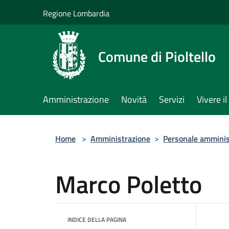
Salta al contenuto principale
Regione Lombardia
Comune di Pioltello
Amministrazione
Novità
Servizi
Vivere 
Home
>
Amministrazione
>
Personale amminis
Marco Poletto
INDICE DELLA PAGINA