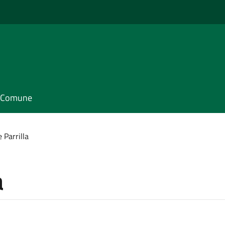
il Comune
 Parrilla
a