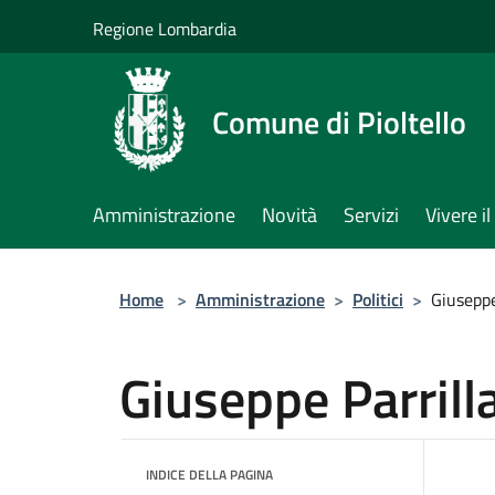
Salta al contenuto principale
Regione Lombardia
Comune di Pioltello
Amministrazione
Novità
Servizi
Vivere 
Home
>
Amministrazione
>
Politici
>
Giuseppe
Giuseppe Parrill
INDICE DELLA PAGINA