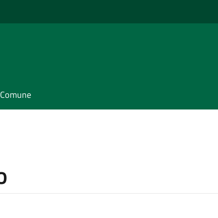
il Comune
o