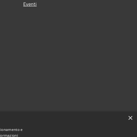
Eventi
i
×
nzionamento e
nformazioni