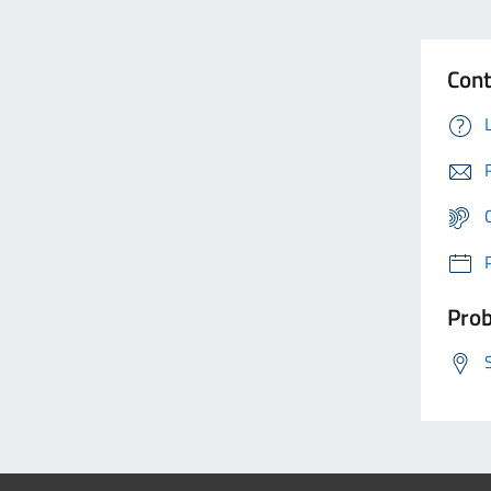
Cont
Prob