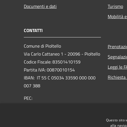
Documenti e dati
Turismo
Mobilità e
CONTATTI
Comune di Pioltello
Prenotaz
Via Carlo Cattaneo 1 - 20096 - Pioltello
Segnalazi
Codice Fiscale: 83501410159
Leggi le 
Partita IVA: 00870010154
Richiesta
IBAN:
IT 55 C 05034 33590 000 000
007 388
PEC:
protocollo@cert.comune.pioltello.mi.it
Centralino Unico: 02.92366.1
Questo sito 
alla navig