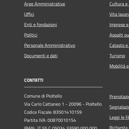
Aree Amministrative
Cultura e
Uffici
Vita lavor
Enti e fondazioni
Imprese 
Politici
Appalti pu
Personale Amministrativo
Catasto e
Documenti e dati
Turismo
Mobilità e
CONTATTI
Comune di Pioltello
Prenotaz
Via Carlo Cattaneo 1 - 20096 - Pioltello
Segnalazi
Codice Fiscale: 83501410159
Leggi le 
Partita IVA: 00870010154
Richiesta
IBAN:
IT 55 C 05034 33590 000 000