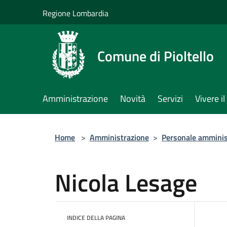
Salta al contenuto principale
Regione Lombardia
Comune di Pioltello
Amministrazione
Novità
Servizi
Vivere 
Home
>
Amministrazione
>
Personale amminis
Nicola Lesage
INDICE DELLA PAGINA