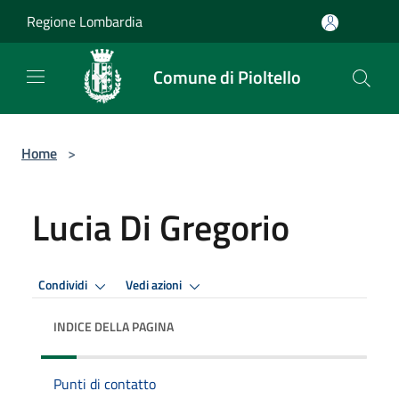
Salta al contenuto principale
Regione Lombardia
Comune di Pioltello
Home
>
Lucia Di Gregorio
Condividi
Vedi azioni
INDICE DELLA PAGINA
Punti di contatto