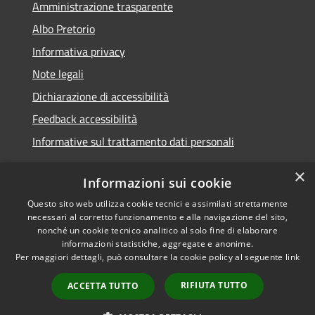
Amministrazione trasparente
Albo Pretorio
Informativa privacy
Note legali
Dichiarazione di accessibilità
Feedback accessibilità
Informative sul trattamento dati personali
×
Informazioni sui cookie
Questo sito web utilizza cookie tecnici e assimilati strettamente
RSS
Copyright © 2026 • Comune di
necessari al corretto funzionamento e alla navigazione del sito,
Accessibilità
Pioltello • Powered by
nonché un cookie tecnico analitico al solo fine di elaborare
Privacy
Municipium
Accesso
informazioni statistiche, aggregate e anonime.
•
Per maggiori dettagli, può consultare la cookie policy al seguente
link
Cookie
redazione
Mappa del sito
RIFIUTA TUTTO
ACCETTA TUTTO
Informativa trattamento
dei dati personali